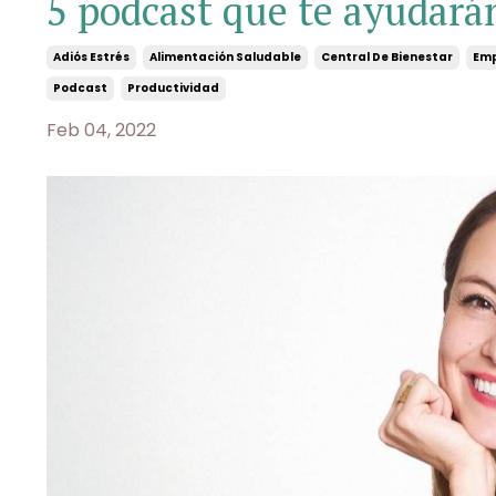
5 podcast que te ayudará
Adiós Estrés
Alimentación Saludable
Central De Bienestar
Emp
Podcast
Productividad
Feb 04, 2022