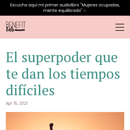
Escucha aquí mi primer audiolibro "Mujeres ocupadas,
mente equilibrada" ✨
El superpoder que
te dan los tiempos
difíciles
Apr 15, 2021