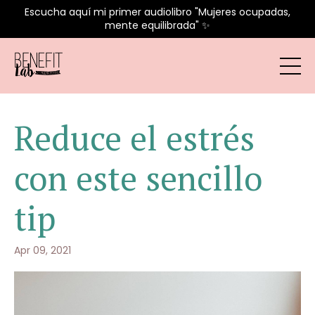
Escucha aquí mi primer audiolibro "Mujeres ocupadas,
mente equilibrada" ✨
Reduce el estrés
con este sencillo
tip
Apr 09, 2021